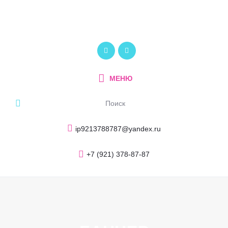
Главная
О компании
ПОЛИКОМ
Услуги и продукция
Рекламно-производственный центр
Портфолио
МЕНЮ
Блог
Контакты
ip9213788787@yandex.ru
+7 (921) 378-87-87