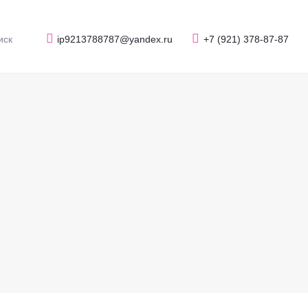
ip9213788787@yandex.ru
+7 (921) 378-87-87