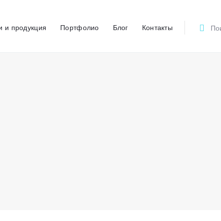
Главная
и и продукция
Портфолио
Блог
Контакты
О компании
ПОЛИКОМ
Рекламно-производственный центр
Услуги и продукция
Портфолио
Блог
Контакты