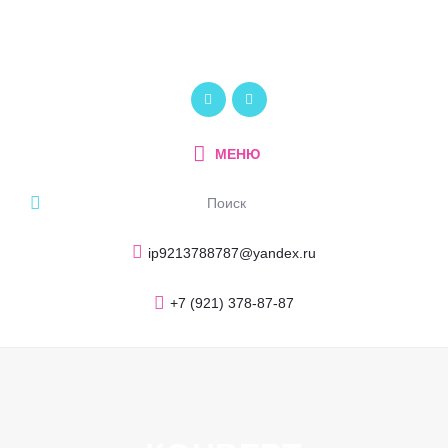
Главная
О компании
ПОЛИКОМ
Услуги и продукция
Рекламно-производственный центр
Портфолио
МЕНЮ
Блог
Контакты
ip9213788787@yandex.ru
+7 (921) 378-87-87