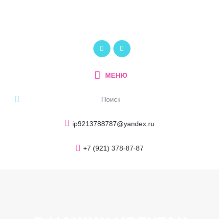
Главная
О компании
ПОЛИКОМ
Услуги и продукция
Рекламно-производственный центр
Портфолио
МЕНЮ
Блог
Контакты
ip9213788787@yandex.ru
+7 (921) 378-87-87