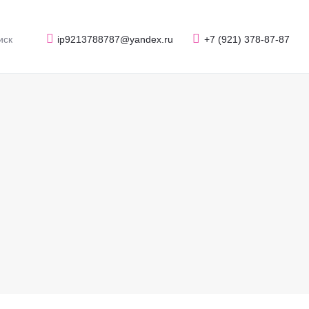
ip9213788787@yandex.ru
+7 (921) 378-87-87