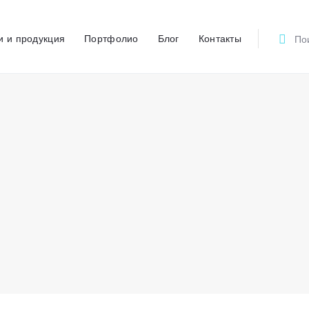
Главная
и и продукция
Портфолио
Блог
Контакты
О компании
ПОЛИКОМ
Рекламно-производственный центр
Услуги и продукция
Портфолио
Блог
Контакты