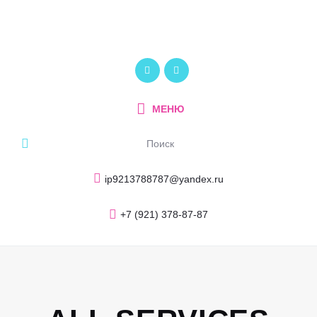
Главная
О компании
ПОЛИКОМ
Услуги и продукция
Рекламно-производственный центр
Портфолио
МЕНЮ
Блог
Контакты
ip9213788787@yandex.ru
+7 (921) 378-87-87