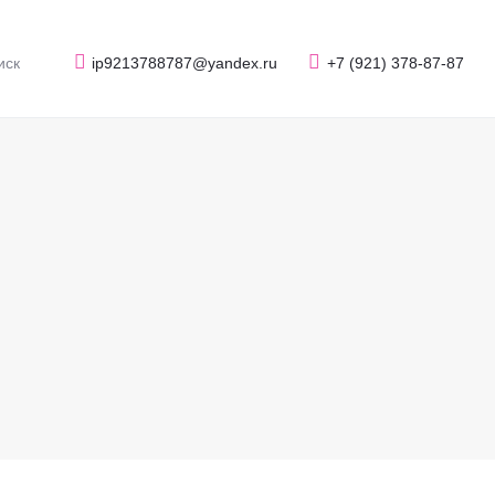
ip9213788787@yandex.ru
+7 (921) 378-87-87
Е