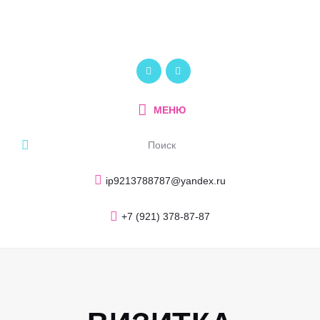
Главная
О компании
ПОЛИКОМ
Услуги и продукция
Рекламно-производственный центр
Портфолио
МЕНЮ
Блог
Контакты
ip9213788787@yandex.ru
+7 (921) 378-87-87