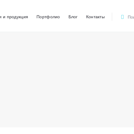
Главная
и и продукция
Портфолио
Блог
Контакты
О компании
ПОЛИКОМ
Рекламно-производственный центр
Услуги и продукция
Портфолио
Блог
Контакты