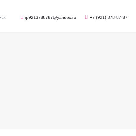
ip9213788787@yandex.ru
+7 (921) 378-87-87