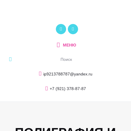
Главная
О компании
ПОЛИКОМ
Услуги и продукция
Рекламно-производственный центр
Портфолио
МЕНЮ
Блог
Контакты
ip9213788787@yandex.ru
+7 (921) 378-87-87