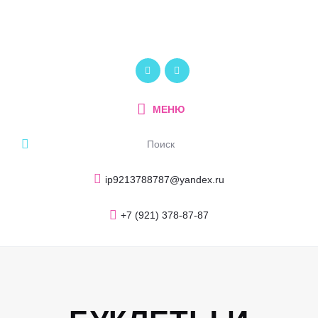
Главная
О компании
ПОЛИКОМ
Услуги и продукция
Рекламно-производственный центр
Портфолио
МЕНЮ
Блог
Контакты
ip9213788787@yandex.ru
+7 (921) 378-87-87