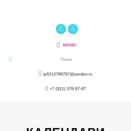
Главная
О компании
ПОЛИКОМ
Услуги и продукция
Рекламно-производственный центр
Портфолио
МЕНЮ
Блог
Контакты
ip9213788787@yandex.ru
+7 (921) 378-87-87