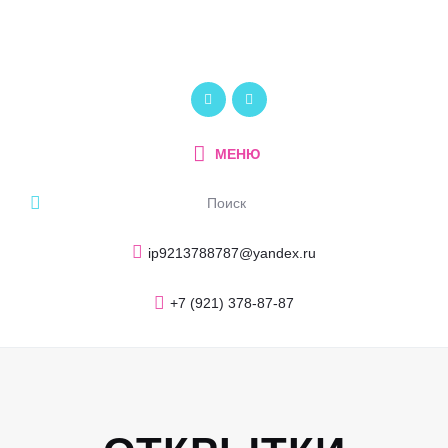
Главная
О компании
ПОЛИКОМ
Услуги и продукция
Рекламно-производственный центр
Портфолио
МЕНЮ
Блог
Контакты
ip9213788787@yandex.ru
+7 (921) 378-87-87