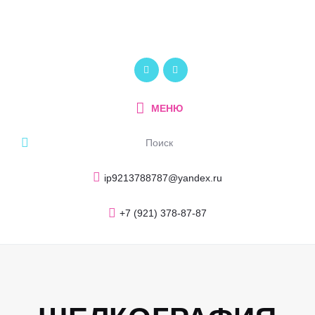
Главная
О компании
ПОЛИКОМ
Услуги и продукция
Рекламно-производственный центр
Портфолио
МЕНЮ
Блог
Контакты
ip9213788787@yandex.ru
+7 (921) 378-87-87