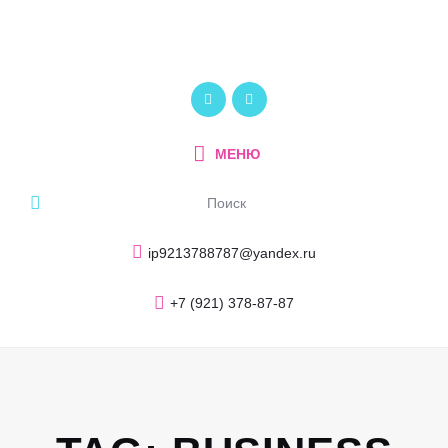
Главная
О компании
ПОЛИКОМ
Услуги и продукция
Рекламно-производственный центр
Портфолио
МЕНЮ
Блог
Контакты
ip9213788787@yandex.ru
+7 (921) 378-87-87